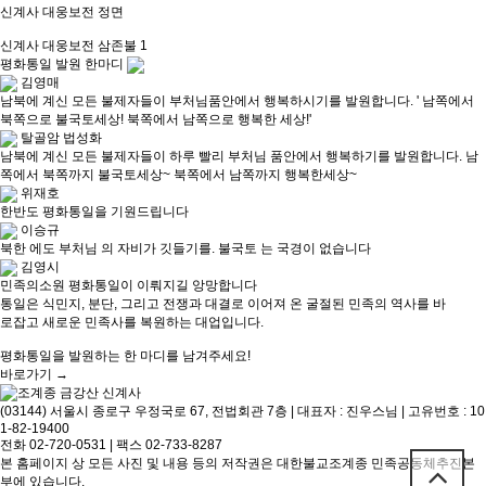
신계사 대웅보전 정면
신계사 대웅보전 삼존불 1
평화통일 발원 한마디
김영매
남북에 계신 모든 불제자들이 부처님품안에서 행복하시기를 발원합니다. ' 남쪽에서
북쪽으로 불국토세상! 북쪽에서 남쪽으로 행복한 세상!'
탈골암 법성화
남북에 계신 모든 불제자들이 하루 빨리 부처님 품안에서 행복하기를 발원합니다. 남
쪽에서 북쪽까지 불국토세상~ 북쪽에서 남쪽까지 행복한세상~
위재호
한반도 평화통일을 기원드립니다
이승규
북한 에도 부처님 의 자비가 깃들기를. 불국토 는 국경이 없습니다
김영시
민족의소원 평화통일이 이뤄지길 앙망합니다
통일은 식민지, 분단, 그리고 전쟁과 대결로 이어져 온 굴절된 민족의 역사를 바
로잡고 새로운 민족사를 복원하는 대업입니다.
평화통일을 발원하는 한 마디를 남겨주세요!
바로가기 →
(03144) 서울시 종로구 우정국로 67, 전법회관 7층 | 대표자 : 진우스님 | 고유번호 : 10
1-82-19400
전화 02-720-0531 | 팩스 02-733-8287
본 홈페이지 상 모든 사진 및 내용 등의 저작권은 대한불교조계종 민족공동체추진본
부에 있습니다.