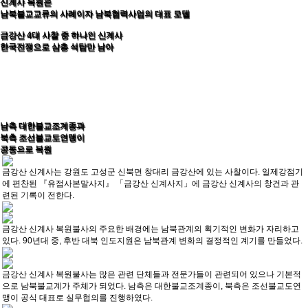
신계사 복원은
남북불교교류의 사례이자 남북협력사업의 대표 모델
금강산 4대 사찰 중 하나인 신계사
한국전쟁으로 삼층 석탑만 남아
남측 대한불교조계종과
북측 조선불교도연맹이
공동으로 복원
금강산 신계사는 강원도 고성군 신북면 창대리 금강산에 있는 사찰이다. 일제강점기
에 편찬된 『유점사본말사지』 「금강산 신계사지」에 금강산 신계사의 창건과 관
련된 기록이 전한다.
금강산 신계사 복원불사의 주요한 배경에는 남북관계의 획기적인 변화가 자리하고
있다. 90년대 중, 후반 대북 인도지원은 남북관계 변화의 결정적인 계기를 만들었다.
금강산 신계사 복원불사는 많은 관련 단체들과 전문가들이 관련되어 있으나 기본적
으로 남북불교계가 주체가 되었다. 남측은 대한불교조계종이, 북측은 조선불교도연
맹이 공식 대표로 실무협의를 진행하였다.