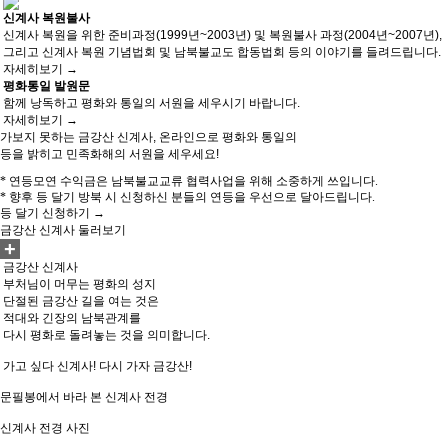
신계사 복원불사
신계사 복원을 위한 준비과정(1999년~2003년) 및 복원불사 과정(2004년~2007년),
그리고 신계사 복원 기념법회 및 남북불교도 합동법회 등의 이야기를 들려드립니다.
자세히보기 →
평화통일 발원문
함께 낭독하고 평화와 통일의 서원을 세우시기 바랍니다.
자세히보기 →
가보지 못하는 금강산 신계사, 온라인으로 평화와 통일의
등을 밝히고 민족화해의 서원을 세우세요!
* 연등모연 수익금은 남북불교교류 협력사업을 위해 소중하게 쓰입니다.
* 향후 등 달기 방북 시 신청하신 분들의 연등을 우선으로 달아드립니다.
등 달기 신청하기 →
금강산 신계사 둘러보기
+
금강산 신계사
부처님이 머무는 평화의 성지
단절된 금강산 길을 여는 것은
적대와 긴장의 남북관계를
다시 평화로 돌려놓는 것을 의미합니다.
가고 싶다 신계사! 다시 가자 금강산!
문필봉에서 바라 본 신계사 전경
신계사 전경 사진